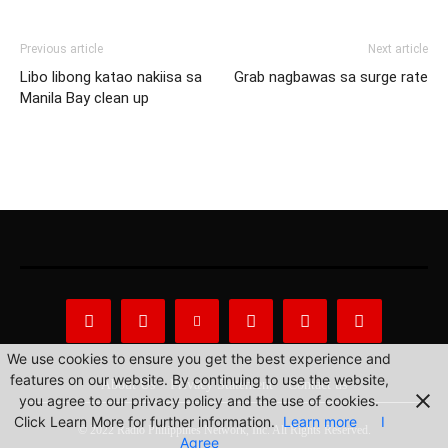
Previous article
Next article
Libo libong katao nakiisa sa
Grab nagbawas sa surge rate
Manila Bay clean up
We use cookies to ensure you get the best experience and
features on our website. By continuing to use the website,
About Us
Privacy Statement
Contact us
you agree to our privacy policy and the use of cookies.
Click Learn More for further information.
Learn more
I
© 2022 Radio Philippines Network, Inc. All Rights Reserved.
Agree