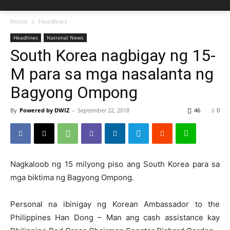
Home
Headlines
Headlines
National News
South Korea nagbigay ng 15-
M para sa mga nasalanta ng
Bagyong Ompong
By
Powered by DWIZ
-
September 22, 2018
46
0
Nagkaloob ng 15 milyong piso ang South Korea para sa
mga biktima ng Bagyong Ompong.
Personal na ibinigay ng Korean Ambassador to the
Philippines Han Dong – Man ang cash assistance kay