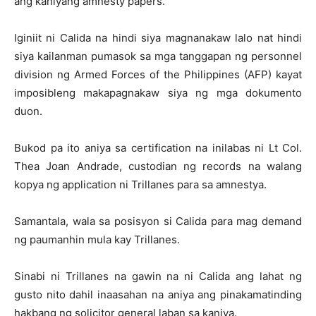
ang kaniyang amnesty papers.
Iginiit ni Calida na hindi siya magnanakaw lalo nat hindi
siya kailanman pumasok sa mga tanggapan ng personnel
division ng Armed Forces of the Philippines (AFP) kayat
imposibleng makapagnakaw siya ng mga dokumento
duon.
Bukod pa ito aniya sa certification na inilabas ni Lt Col.
Thea Joan Andrade, custodian ng records na walang
kopya ng application ni Trillanes para sa amnestya.
Samantala, wala sa posisyon si Calida para mag demand
ng paumanhin mula kay Trillanes.
Sinabi ni Trillanes na gawin na ni Calida ang lahat ng
gusto nito dahil inaasahan na aniya ang pinakamatinding
hakbang ng solicitor general laban sa kaniya.