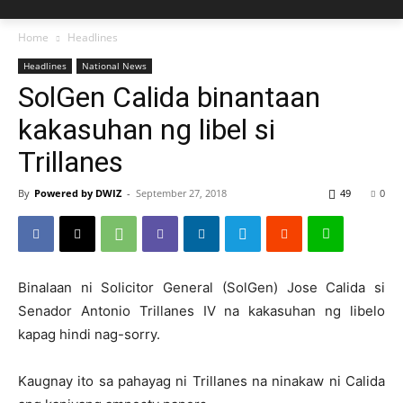
Home
Headlines
Headlines
National News
SolGen Calida binantaan
kakasuhan ng libel si
Trillanes
By
Powered by DWIZ
-
September 27, 2018
49
0
Binalaan ni Solicitor General (SolGen) Jose Calida si
Senador Antonio Trillanes IV na kakasuhan ng libelo
kapag hindi nag-sorry.
Kaugnay ito sa pahayag ni Trillanes na ninakaw ni Calida