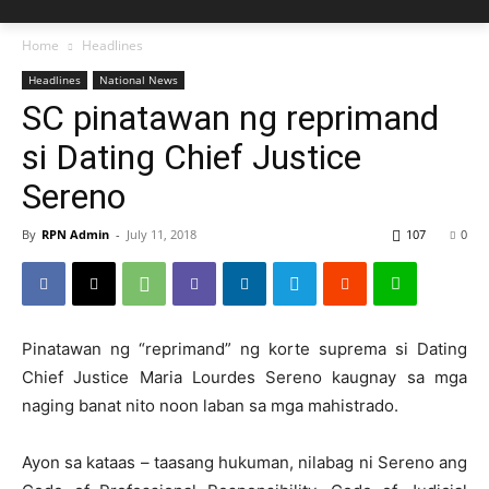
Home
Headlines
Headlines
National News
SC pinatawan ng reprimand
si Dating Chief Justice
Sereno
By
RPN Admin
-
July 11, 2018
107
0
Pinatawan ng “reprimand” ng korte suprema si Dating
Chief Justice Maria Lourdes Sereno kaugnay sa mga
naging banat nito noon laban sa mga mahistrado.
Ayon sa kataas – taasang hukuman, nilabag ni Sereno ang