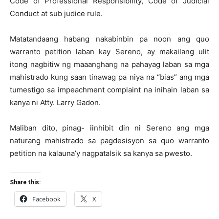
Code of Professional Responsibility, Code of Judicial
Conduct at sub judice rule.
Matatandaang habang nakabinbin pa noon ang quo
warranto petition laban kay Sereno, ay makailang ulit
itong nagbitiw ng maaanghang na pahayag laban sa mga
mahistrado kung saan tinawag pa niya na “bias” ang mga
tumestigo sa impeachment complaint na inihain laban sa
kanya ni Atty. Larry Gadon.
Maliban dito, pinag- iinhibit din ni Sereno ang mga
naturang mahistrado sa pagdesisyon sa quo warranto
petition na kalauna’y nagpatalsik sa kanya sa pwesto.
Share this:
Facebook
X