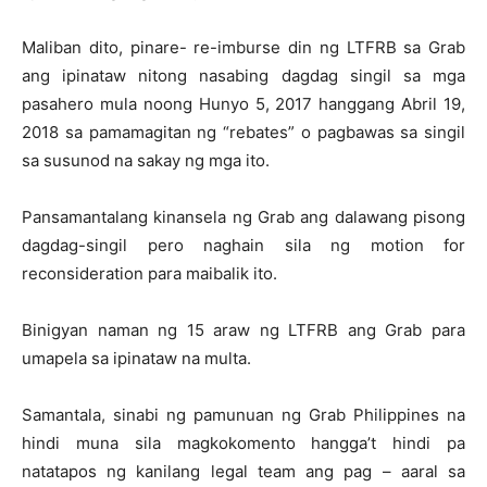
Maliban dito, pinare- re-imburse din ng LTFRB sa Grab
ang ipinataw nitong nasabing dagdag singil sa mga
pasahero mula noong Hunyo 5, 2017 hanggang Abril 19,
2018 sa pamamagitan ng “rebates” o pagbawas sa singil
sa susunod na sakay ng mga ito.
Pansamantalang kinansela ng Grab ang dalawang pisong
dagdag-singil pero naghain sila ng motion for
reconsideration para maibalik ito.
Binigyan naman ng 15 araw ng LTFRB ang Grab para
umapela sa ipinataw na multa.
Samantala, sinabi ng pamunuan ng Grab Philippines na
hindi muna sila magkokomento hangga’t hindi pa
natatapos ng kanilang legal team ang pag – aaral sa