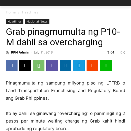
Home
Headlines
Headlines
National News
Grab pinagmumulta ng P10-
M dahil sa overcharging
By
RPN Admin
-
July 11, 2018
64
0
Pinagmumulta ng sampung milyong piso ng LTFRB o
Land Transportation Franchising and Regulatory Board
ang Grab Philppines.
Ito ay dahil sa ginawang “overcharging” o paniningil ng 2
pesos per minute waiting charge ng Grab kahit hindi
aprubado ng regulatory board.