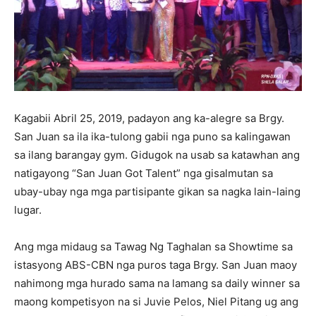
Kagabii Abril 25, 2019, padayon ang ka-alegre sa Brgy.
San Juan sa ila ika-tulong gabii nga puno sa kalingawan
sa ilang barangay gym. Gidugok na usab sa katawhan ang
natigayong “San Juan Got Talent” nga gisalmutan sa
ubay-ubay nga mga partisipante gikan sa nagka lain-laing
lugar.
Ang mga midaug sa Tawag Ng Taghalan sa Showtime sa
istasyong ABS-CBN nga puros taga Brgy. San Juan maoy
nahimong mga hurado sama na lamang sa daily winner sa
maong kompetisyon na si Juvie Pelos, Niel Pitang ug ang