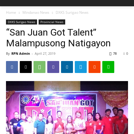
Home
Mindanao News
DXKS Surigao News
DXKS Surigao News
Provincial News
“San Juan Got Talent”
Malampusong Natigayon
By
RPN Admin
-
April 27, 2019
78
0