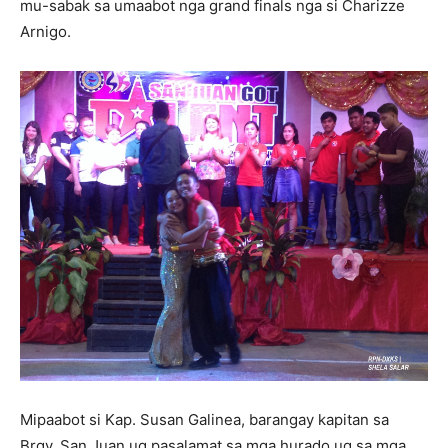
mu-sabak sa umaabot nga grand finals nga si Charizze
Arnigo.
Mipaabot si Kap. Susan Galinea, barangay kapitan sa
Brgy. San Juan ug pasalamat sa mga hurado ug sa mga