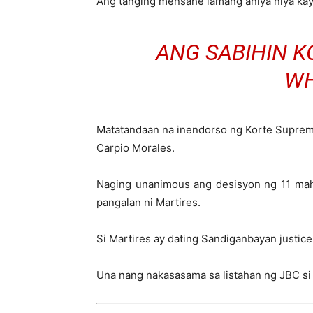
Ang tanging mensahe lamang aniya niya kay
ANG SABIHIN KO
WH
Matatandaan na inendorso ng Korte Suprema
Carpio Morales.
Naging unanimous ang desisyon ng 11 mahi
pangalan ni Martires.
Si Martires ay dating Sandiganbayan justi
Una nang nakasasama sa listahan ng JBC si d