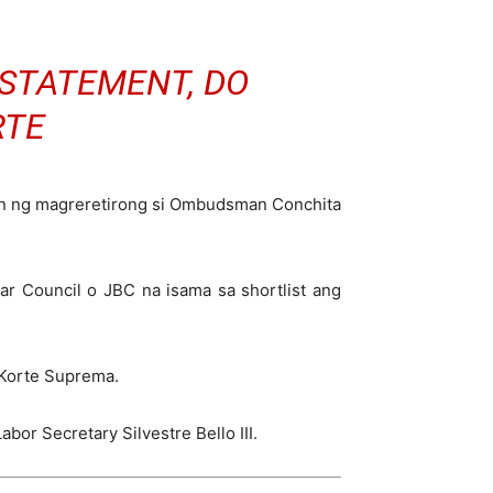
Y STATEMENT, DO
RTE
yon ng magreretirong si Ombudsman Conchita
r Council o JBC na isama sa shortlist ang
 Korte Suprema.
or Secretary Silvestre Bello III.