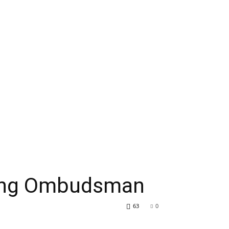
agong Ombudsman
63
0