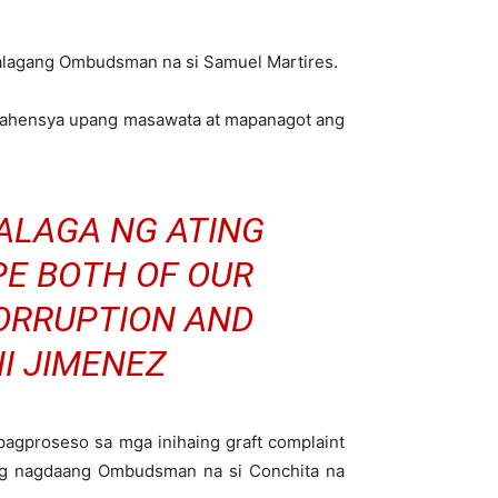
nalagang Ombudsman na si Samuel Martires.
g ahensya upang masawata at mapanagot ang
NALAGA NG ATING
E BOTH OF OUR
CORRUPTION AND
I JIMENEZ
pagproseso sa mga inihaing graft complaint
 ng nagdaang Ombudsman na si Conchita na