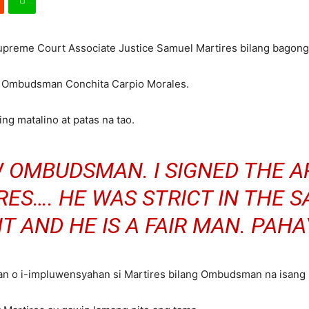
 Supreme Court Associate Justice Samuel Martires bilang bago
 ni Ombudsman Conchita Carpio Morales.
ing matalino at patas na tao.
 OMBUDSMAN. I SIGNED THE 
RES…. HE WAS STRICT IN THE 
HT AND HE IS A FAIR MAN. PAH
man o i-impluwensyahan si Martires bilang Ombudsman na isang 