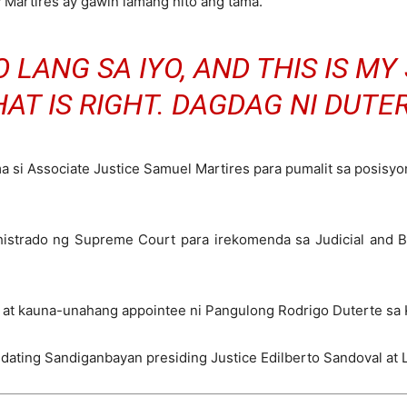
 Martires ay gawin lamang nito ang tama.
 LANG SA IYO, AND THIS IS M
AT IS RIGHT. DAGDAG NI DUTE
 si Associate Justice Samuel Martires para pumalit sa posis
strado ng Supreme Court para irekomenda sa Judicial and Ba
ce at kauna-unahang appointee ni Pangulong Rodrigo Duterte sa
ating Sandiganbayan presiding Justice Edilberto Sandoval at Lab