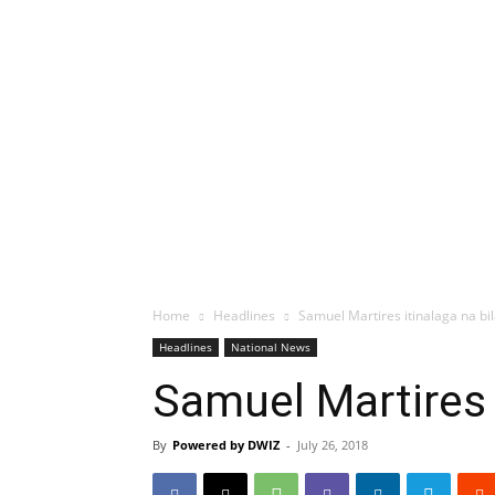
Home
Headlines
Samuel Martires itinalaga na 
Headlines
National News
Samuel Martires
By
Powered by DWIZ
-
July 26, 2018