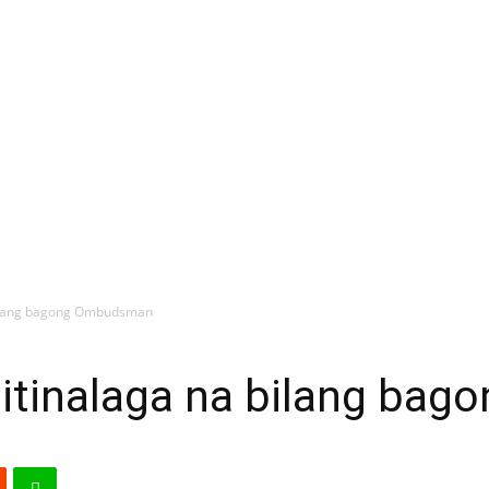
bilang bagong Ombudsman
 itinalaga na bilang b