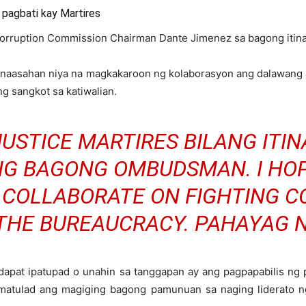
pagbati kay Martires
-Corruption Commission Chairman Dante Jimenez sa bagong iti
 inaasahan niya na magkakaroon ng kolaborasyon ang dalawan
 sangkot sa katiwalian.
 JUSTICE MARTIRES BILANG ITI
NG BAGONG OMBUDSMAN. I HOP
 COLLABORATE ON FIGHTING 
THE BUREAUCRACY. PAHAYAG N
apat ipatupad o unahin sa tanggapan ay ang pagpapabilis ng 
g matulad ang magiging bagong pamunuan sa naging liderato