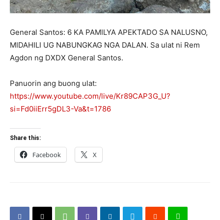
General Santos: 6 KA PAMILYA APEKTADO SA NALUSNO,
MIDAHILI UG NABUNGKAG NGA DALAN. Sa ulat ni Rem
Agdon ng DXDX General Santos.
Panuorin ang buong ulat:
https://www.youtube.com/live/Kr89CAP3G_U?
si=Fd0iiErr5gDL3-Va&t=1786
Share this:
Facebook
X