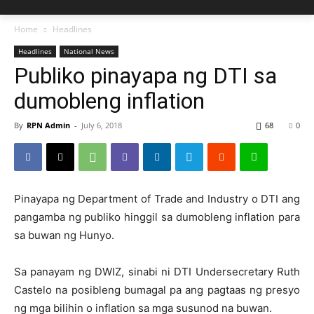
Home
Headlines
Headlines
National News
Publiko pinayapa ng DTI sa
dumobleng inflation
By
RPN Admin
-
July 6, 2018
68
0
Pinayapa ng Department of Trade and Industry o DTI ang
pangamba ng publiko hinggil sa dumobleng inflation para
sa buwan ng Hunyo.
Sa panayam ng DWIZ, sinabi ni DTI Undersecretary Ruth
Castelo na posibleng bumagal pa ang pagtaas ng presyo
ng mga bilihin o inflation sa mga susunod na buwan.