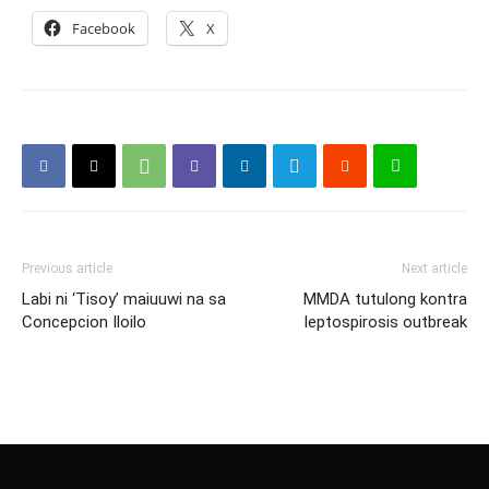
Facebook
X
Previous article
Next article
Labi ni ‘Tisoy’ maiuuwi na sa
MMDA tutulong kontra
Concepcion Iloilo
leptospirosis outbreak