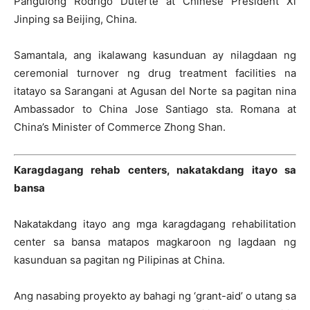
Pangulong Rodrigo Duterte at Chinese President Xi
Jinping sa Beijing, China.
Samantala, ang ikalawang kasunduan ay nilagdaan ng
ceremonial turnover ng drug treatment facilities na
itatayo sa Sarangani at Agusan del Norte sa pagitan nina
Ambassador to China Jose Santiago sta. Romana at
China’s Minister of Commerce Zhong Shan.
Karagdagang rehab centers, nakatakdang itayo sa
bansa
Nakatakdang itayo ang mga karagdagang rehabilitation
center sa bansa matapos magkaroon ng lagdaan ng
kasunduan sa pagitan ng Pilipinas at China.
Ang nasabing proyekto ay bahagi ng ‘grant-aid’ o utang sa