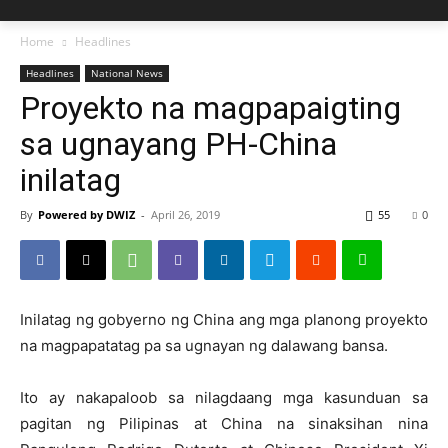
Home
Headlines
Headlines
National News
Proyekto na magpapaigting
sa ugnayang PH-China
inilatag
By
Powered by DWIZ
-
April 26, 2019
55
0
Inilatag ng gobyerno ng China ang mga planong proyekto
na magpapatatag pa sa ugnayan ng dalawang bansa.
Ito ay nakapaloob sa nilagdaang mga kasunduan sa
pagitan ng Pilipinas at China na sinaksihan nina