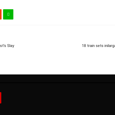
t’s Slay
18 train sets inila