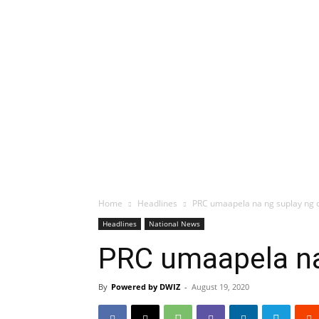
Home
Headlines
PRC umaapela na ng suplay ng 
Headlines
National News
PRC umaapela na
By
Powered by DWIZ
-
August 19, 2020