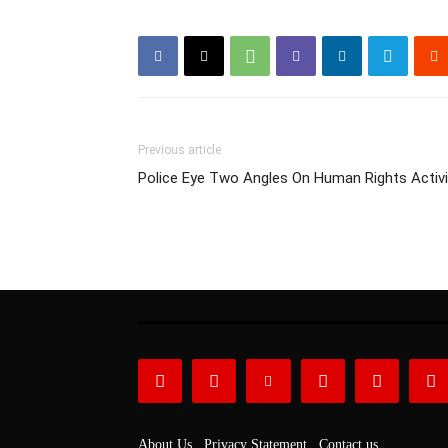
Previous article
Police Eye Two Angles On Human Rights Activis
About Us
Privacy Statement
Contact us