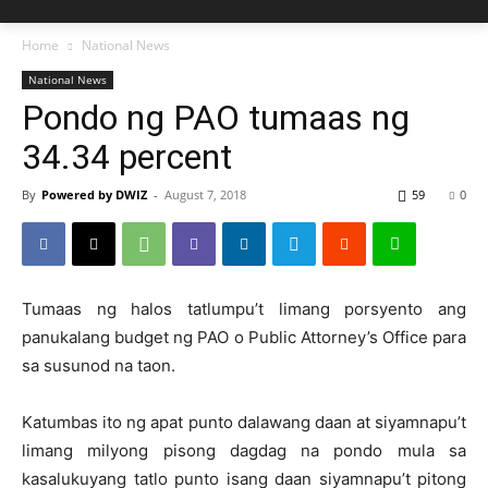
Home
National News
National News
Pondo ng PAO tumaas ng
34.34 percent
By
Powered by DWIZ
-
August 7, 2018
59
0
Tumaas ng halos tatlumpu’t limang porsyento ang
panukalang budget ng PAO o Public Attorney’s Office para
sa susunod na taon.
Katumbas ito ng apat punto dalawang daan at siyamnapu’t
limang milyong pisong dagdag na pondo mula sa
kasalukuyang tatlo punto isang daan siyamnapu’t pitong