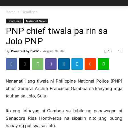
Home
Headlines
Headlines
National News
PNP chief tiwala pa rin sa
Jolo PNP
By
Powered by DWIZ
-
August 28, 2020
10
0
Nananatili ang tiwala ni Philippine National Police (PNP)
chief General Archie Francisco Gamboa sa kanyang mga
tauhan sa Jolo, Sulu.
Ito ang inihayag ni Gamboa sa kabila ng panawagan ni
Senadora Risa Hontiveros na sibakin nito ang buong
hanay ng pulisya sa Jolo.