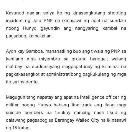
Kasunod naman aniya ito ng kinasangkutang shooting
incident ng Jolo PNP na ikinasawi ng apat na sundalo
noong Hunyo gayundin ang nangyaring kambal na
pagsabog, kamakailan.
Ayon kay Gamboa, mananatiling buo ang tiwala ng PNP sa
kanilang mga miyembro sa ground hangga’t walang
matibay na ebidensiyang magpapatunay ng kriminal na
pagkakasangkot at administratibong pagkukulang ng mga
ito sa insidente.
Magugunitang napatay ang apat na intelligence officer ng
militar noong Hunyo habang tina-track ang ilang mga
suicide bombers na tinukoy namang nasa likod ng
dalawang pagsabog sa Barangay Walled City na ikinasawi
ng 15 katao.