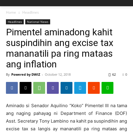
Home
Headlines
Headlines
National News
Pimentel aminadong kahit
suspindihin ang excise tax
mananatili pa ring mataas
ang inflation
By
Powered by DWIZ
-
October 12, 2018
62
0
Aminado si Senador Aquilino “Koko” Pimentel III na tama
ang naging pahayag ni Department of Finance (DOF)
Asst. Secretary Tony Lambino na kahit pa suspindihin ang
excise tax sa langis ay mananatili pa ring mataas ang