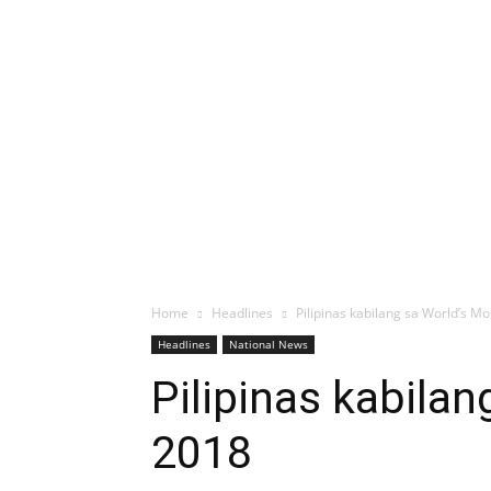
Home
Headlines
Pilipinas kabilang sa World’s M
Headlines
National News
Pilipinas kabila
2018