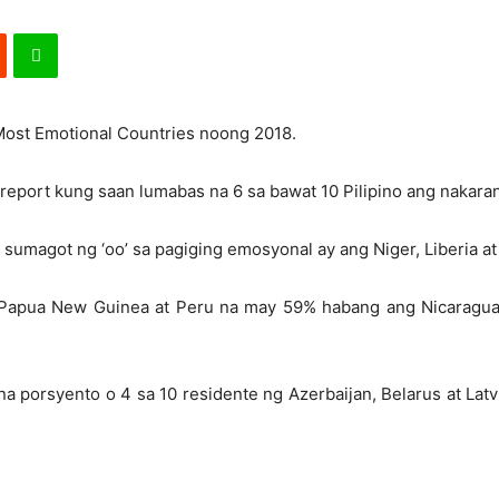
 Most Emotional Countries noong 2018.
s report kung saan lumabas na 6 sa bawat 10 Pilipino ang nakar
sumagot ng ‘oo’ sa pagiging emosyonal ay ang Niger, Liberia at
, Papua New Guinea at Peru na may 59% habang ang Nicaragua
 na porsyento o 4 sa 10 residente ng Azerbaijan, Belarus at La