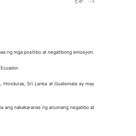
47
0
anas ng mga positibo at negatibong emosyon.
 Ecuador.
, Honduras, Sri Lanka at Guatemala ay may
tvia ang nakakaranas ng anumang negatibo at