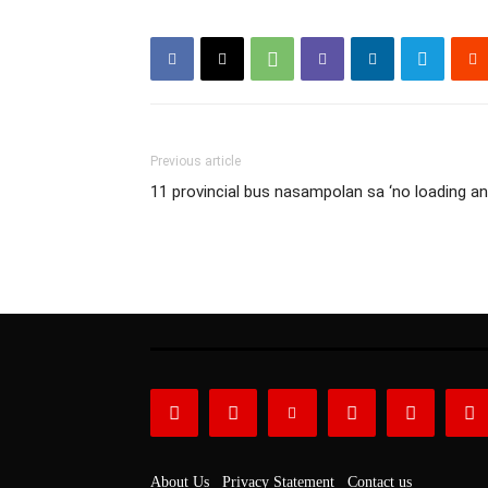
Previous article
11 provincial bus nasampolan sa ‘no loading a
About Us
Privacy Statement
Contact us