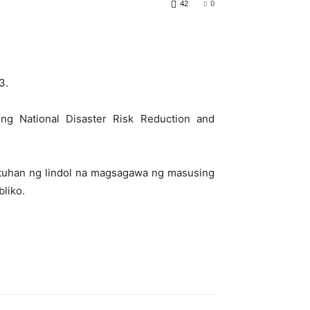
42
0
3.
ng National Disaster Risk Reduction and
ktuhan ng lindol na magsagawa ng masusing
bliko.