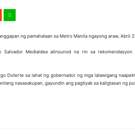
anggapan ng pamahalaan sa Metro Manila ngayong araw, Abril 2
ry Salvador Medialdea alinsunod na rin sa rekomendasyon 
drigo Duterte sa lahat ng gobernador ng mga lalawigang naape
kanilang nasasakupan, gayundin ang pagtiyak sa kaligtasan ng pu