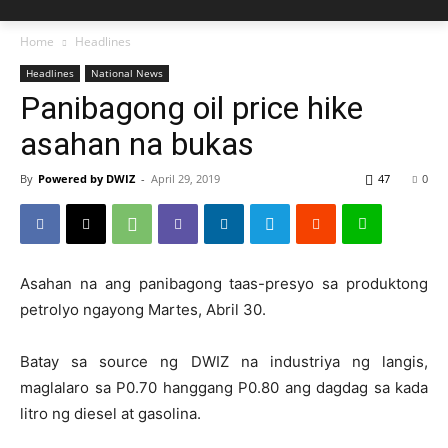
Home
Headlines
Headlines
National News
Panibagong oil price hike
asahan na bukas
By
Powered by DWIZ
-
April 29, 2019
47
0
Asahan na ang panibagong taas-presyo sa produktong
petrolyo ngayong Martes, Abril 30.
Batay sa source ng DWIZ na industriya ng langis,
maglalaro sa P0.70 hanggang P0.80 ang dagdag sa kada
litro ng diesel at gasolina.