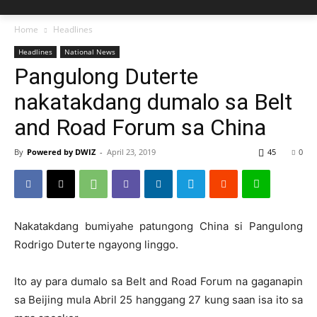
Home
Headlines
Headlines
National News
Pangulong Duterte
nakatakdang dumalo sa Belt
and Road Forum sa China
By
Powered by DWIZ
-
April 23, 2019
45
0
Nakatakdang bumiyahe patungong China si Pangulong
Rodrigo Duterte ngayong linggo.
Ito ay para dumalo sa Belt and Road Forum na gaganapin
sa Beijing mula Abril 25 hanggang 27 kung saan isa ito sa