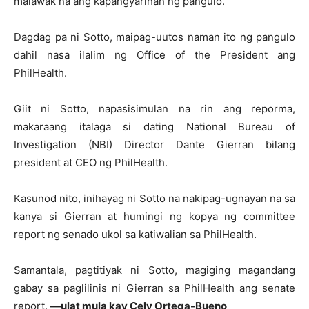
malawak na ang kapangyarihan ng pangulo.
Dagdag pa ni Sotto, maipag-uutos naman ito ng pangulo
dahil nasa ilalim ng Office of the President ang
PhilHealth.
Giit ni Sotto, napasisimulan na rin ang reporma,
makaraang italaga si dating National Bureau of
Investigation (NBI) Director Dante Gierran bilang
president at CEO ng PhilHealth.
Kasunod nito, inihayag ni Sotto na nakipag-ugnayan na sa
kanya si Gierran at humingi ng kopya ng committee
report ng senado ukol sa katiwalian sa PhilHealth.
Samantala, pagtitiyak ni Sotto, magiging magandang
gabay sa paglilinis ni Gierran sa PhilHealth ang senate
report.
—ulat mula kay Cely Ortega-Bueno