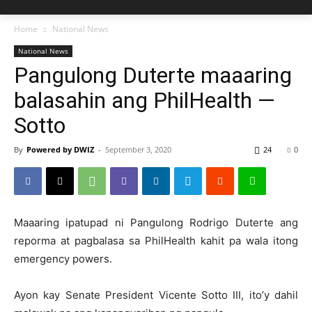
Home
National News
National News
Pangulong Duterte maaaring
balasahin ang PhilHealth —
Sotto
By
Powered by DWIZ
-
September 3, 2020
24
0
Maaaring ipatupad ni Pangulong Rodrigo Duterte ang
reporma at pagbalasa sa PhilHealth kahit pa wala itong
emergency powers.
Ayon kay Senate President Vicente Sotto III, ito’y dahil