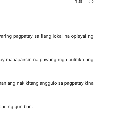
58
0
ing pagpatay sa ilang lokal na opisyal ng
y ay mapapansin na pawang mga pulitiko ang
aman ang nakikitang anggulo sa pagpatay kina
pad ng gun ban.