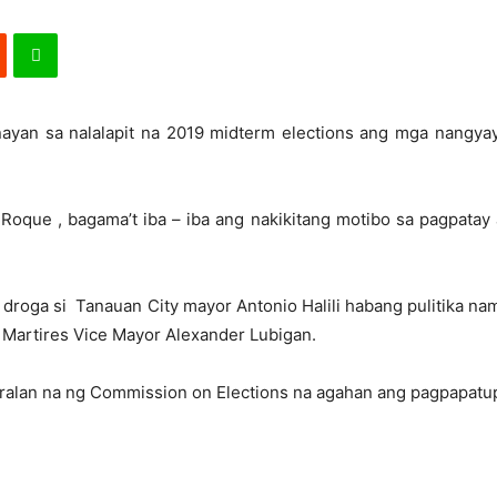
yan sa nalalapit na 2019 midterm elections ang mga nangyayar
Roque , bagama’t iba – iba ang nakikitang motibo sa pagpata
a droga si Tanauan City mayor Antonio Halili habang pulitika n
 Martires Vice Mayor Alexander Lubigan.
aaralan na ng Commission on Elections na agahan ang pagpapatu