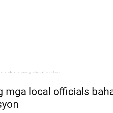
icials bahagi umano ng nalalapit na eleksyon
g mga local officials ba
ksyon