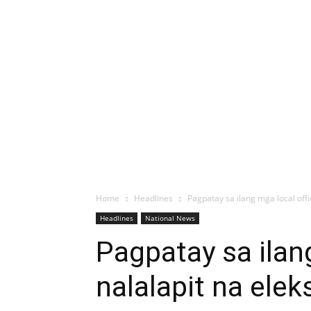
Home
Headlines
Pagpatay sa ilang mga local off
Headlines
National News
Pagpatay sa ilan
nalalapit na ele