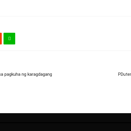
t sa pagkuha ng karagdagang
PDuter