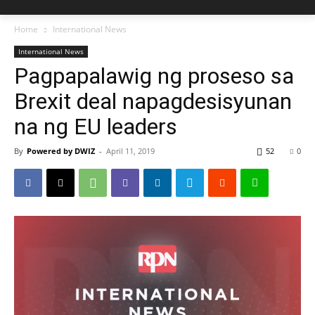
Home
International News
International News
Pagpapalawig ng proseso sa
Brexit deal napagdesisyunan
na ng EU leaders
By
Powered by DWIZ
-
April 11, 2019
52
0