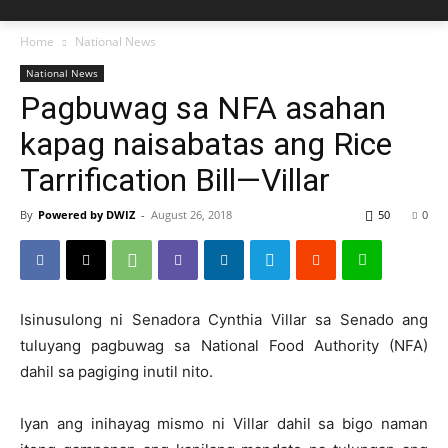
Home
National News
National News
Pagbuwag sa NFA asahan
kapag naisabatas ang Rice
Tarrification Bill—Villar
By
Powered by DWIZ
-
August 26, 2018
50
0
Isinusulong ni Senadora Cynthia Villar sa Senado ang
tuluyang pagbuwag sa National Food Authority (NFA)
dahil sa pagiging inutil nito.
Iyan ang inihayag mismo ni Villar dahil sa bigo naman