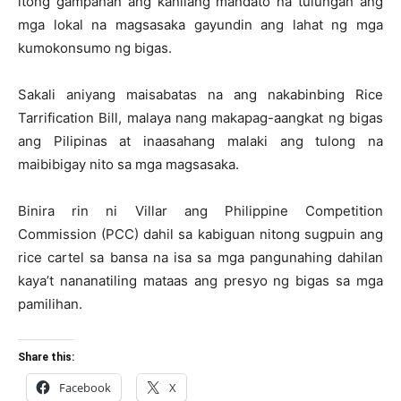
itong gampanan ang kanilang mandato na tulungan ang
mga lokal na magsasaka gayundin ang lahat ng mga
kumokonsumo ng bigas.
Sakali aniyang maisabatas na ang nakabinbing Rice
Tarrification Bill, malaya nang makapag-aangkat ng bigas
ang Pilipinas at inaasahang malaki ang tulong na
maibibigay nito sa mga magsasaka.
Binira rin ni Villar ang Philippine Competition
Commission (PCC) dahil sa kabiguan nitong sugpuin ang
rice cartel sa bansa na isa sa mga pangunahing dahilan
kaya’t nananatiling mataas ang presyo ng bigas sa mga
pamilihan.
Share this:
Facebook
X