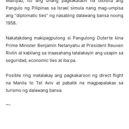
Matityau, ito ang unang pagkakataon na bibisita ang
Pangulo ng Pilipinas sa Israel simula nang mag-umpisa
ang “diplomatic ties” ng nasabing dalawang bansa noong
1958.
Nakatakdang makipagpulong si Pangulong Duterte kina
Prime Minister Benjamin Netanyahu at President Reuven
Rivlin at kabilang sa inaasahang tatalakayin ang usapin sa
seguridad, economic ties at iba pa.
Posible ring matalakay ang pagkakaroon ng direct flight
na Manila to Tel Aviv at pabalik na magpapalakas sa
turismo ng dalawang bansa.
—-