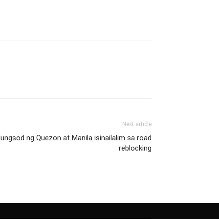
Next article
lungsod ng Quezon at Manila isinailalim sa road
reblocking