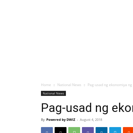
Home
National News
Pag-usad ng ekonomiya ng 
National News
Pag-usad ng eko
By
Powered by DWIZ
-
August 4, 2018