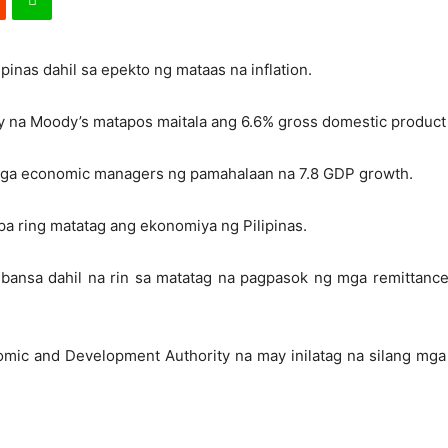
inas dahil sa epekto ng mataas na inflation.
ncy na Moody’s matapos maitala ang 6.6% gross domestic product
mga economic managers ng pamahalaan na 7.8 GDP growth.
pa ring matatag ang ekonomiya ng Pilipinas.
bansa dahil na rin sa matatag na pagpasok ng mga remittance
mic and Development Authority na may inilatag na silang mga 