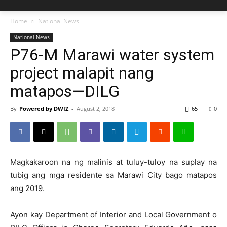
Home
National News
National News
P76-M Marawi water system
project malapit nang
matapos—DILG
By
Powered by DWIZ
-
August 2, 2018
65
0
Magkakaroon na ng malinis at tuluy-tuloy na suplay na
tubig ang mga residente sa Marawi City bago matapos
ang 2019.
Ayon kay Department of Interior and Local Government o