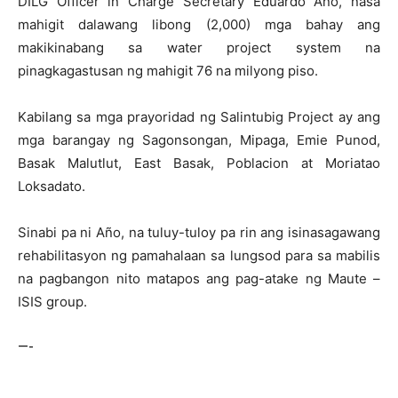
DILG Officer in Charge Secretary Eduardo Año, nasa
mahigit dalawang libong (2,000) mga bahay ang
makikinabang sa water project system na
pinagkagastusan ng mahigit 76 na milyong piso.
Kabilang sa mga prayoridad ng Salintubig Project ay ang
mga barangay ng Sagonsongan, Mipaga, Emie Punod,
Basak Malutlut, East Basak, Poblacion at Moriatao
Loksadato.
Sinabi pa ni Año, na tuluy-tuloy pa rin ang isinasagawang
rehabilitasyon ng pamahalaan sa lungsod para sa mabilis
na pagbangon nito matapos ang pag-atake ng Maute –
ISIS group.
—-