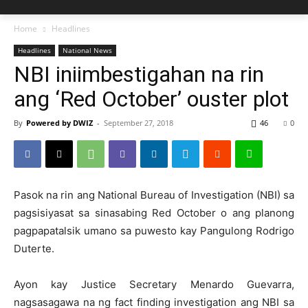
Home
Headlines
Headlines
National News
NBI iniimbestigahan na rin
ang ‘Red October’ ouster plot
By
Powered by DWIZ
-
September 27, 2018
46
0
Pasok na rin ang National Bureau of Investigation (NBI) sa
pagsisiyasat sa sinasabing Red October o ang planong
pagpapatalsik umano sa puwesto kay Pangulong Rodrigo
Duterte.
Ayon kay Justice Secretary Menardo Guevarra,
nagsasagawa na ng fact finding investigation ang NBI sa