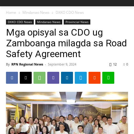
Home
Mindanao News
DXKO CDO News
DXKO CDO News
Mindanao News
Provincial News
Mga opisyal sa CDO ug
Zamboanga milagda sa Road
Safety Agreement
By
RPN Regional News
-
September 9, 2024
12
0