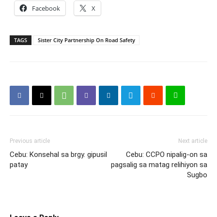
Facebook
X
TAGS
Sister City Partnership On Road Safety
Previous article
Next article
Cebu: Konsehal sa brgy. gipusil
Cebu: CCPO nipalig-on sa
patay
pagsalig sa matag relihiyon sa
Sugbo