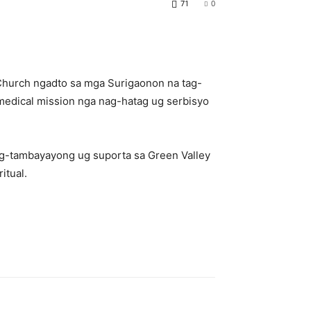
71
0
Church ngadto sa mga Surigaonon na tag-
edical mission nga nag-hatag ug serbisyo
ag-tambayayong ug suporta sa Green Valley
itual.