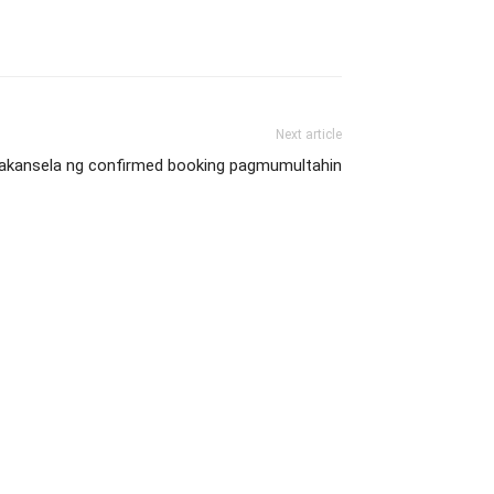
Next article
akansela ng confirmed booking pagmumultahin