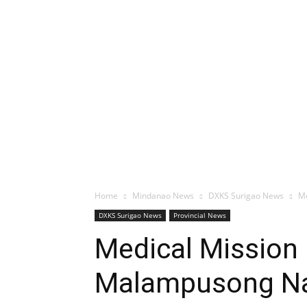
Home
Mindanao News
DXKS Surigao News
Me
DXKS Surigao News
Provincial News
Medical Mission 
Malampusong Na