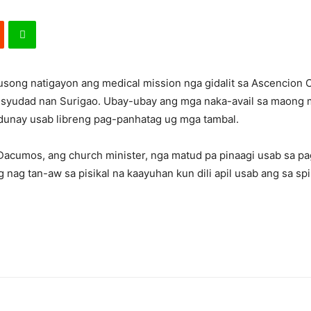
song natigayon ang medical mission nga gidalit sa Ascencion 
 syudad nan Surigao. Ubay-ubay ang mga naka-avail sa maong m
 adunay usab libreng pag-panhatag ug mga tambal.
Dacumos, ang church minister, nga matud pa pinaagi usab sa p
 nag tan-aw sa pisikal na kaayuhan kun dili apil usab ang sa spir