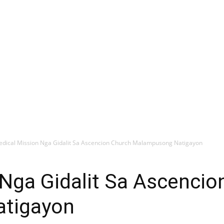
dical Mission Nga Gidalit Sa Ascencion Church Malampusong Natigayon
Nga Gidalit Sa Ascencio
tigayon