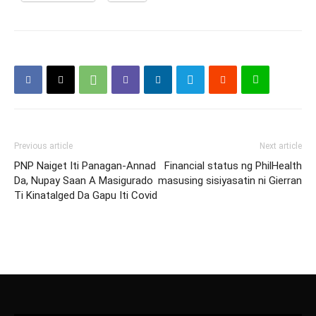
Previous article
Next article
PNP Naiget Iti Panagan-Annad
Financial status ng PhilHealth
Da, Nupay Saan A Masigurado
masusing sisiyasatin ni Gierran
Ti Kinatalged Da Gapu Iti Covid