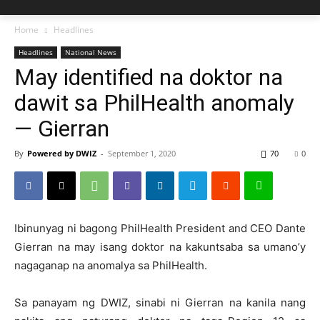
Home
Headlines
Headlines
National News
May identified na doktor na
dawit sa PhilHealth anomaly
— Gierran
By
Powered by DWIZ
-
September 1, 2020
70
0
Ibinunyag ni bagong PhilHealth President and CEO Dante
Gierran na may isang doktor na kakuntsaba sa umano’y
nagaganap na anomalya sa PhilHealth.
Sa panayam ng DWIZ, sinabi ni Gierran na kanila nang