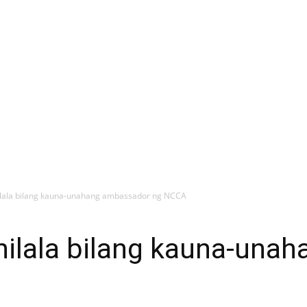
ilala bilang kauna-unahang ambassador ng NCCA
inilala bilang kauna-un