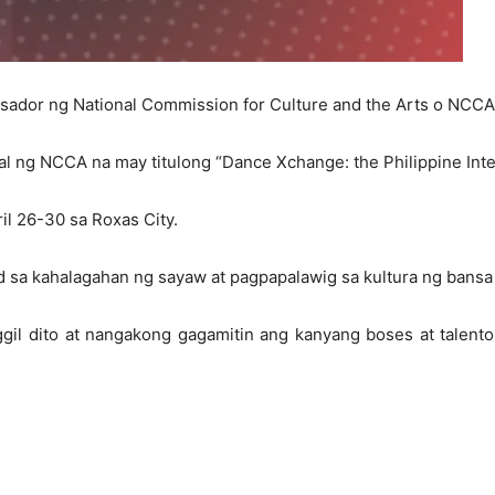
ador ng National Commission for Culture and the Arts o NCCA a
l ng NCCA na may titulong “Dance Xchange: the Philippine Inte
l 26-30 sa Roxas City.
ad sa kahalagahan ng sayaw at pagpapalawig sa kultura ng bans
il dito at nangakong gagamitin ang kanyang boses at talento 