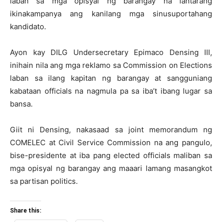
laban sa mga opisyal ng barangay na lantarang
ikinakampanya ang kanilang mga sinusuportahang
kandidato.
Ayon kay DILG Undersecretary Epimaco Densing III,
inihain nila ang mga reklamo sa Commission on Elections
laban sa ilang kapitan ng barangay at sangguniang
kabataan officials na nagmula pa sa iba’t ibang lugar sa
bansa.
Giit ni Densing, nakasaad sa joint memorandum ng
COMELEC at Civil Service Commission na ang pangulo,
bise-presidente at iba pang elected officials maliban sa
mga opisyal ng barangay ang maaari lamang masangkot
sa partisan politics.
Share this: