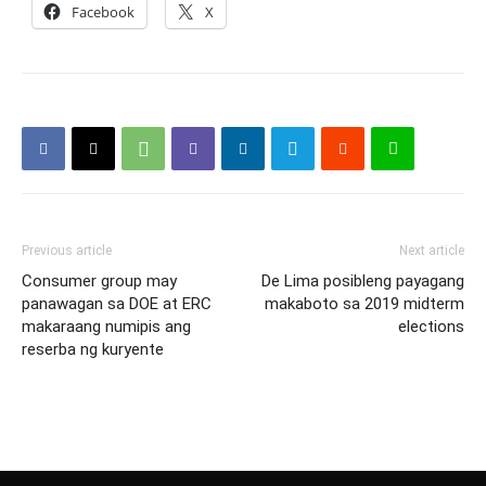
Facebook
X
Previous article
Next article
Consumer group may
De Lima posibleng payagang
panawagan sa DOE at ERC
makaboto sa 2019 midterm
makaraang numipis ang
elections
reserba ng kuryente