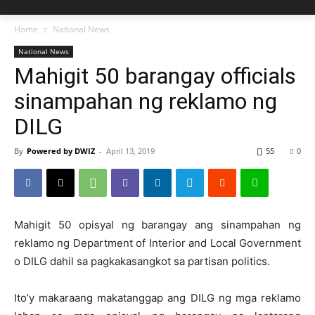
Home
National News
National News
Mahigit 50 barangay officials
sinampahan ng reklamo ng
DILG
By
Powered by DWIZ
-
April 13, 2019
55
0
Mahigit 50 opisyal ng barangay ang sinampahan ng
reklamo ng Department of Interior and Local Government
o DILG dahil sa pagkakasangkot sa partisan politics.
Ito’y makaraang makatanggap ang DILG ng mga reklamo