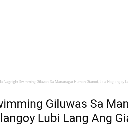
la Nagnight Swimming Giluwas Sa Mananagat Human Gianod, Lola Naglangoy Lub
Swimming Giluwas Sa Ma
glangoy Lubi Lang Ang G