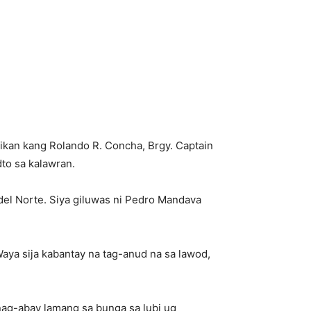
ikan kang Rolando R. Concha, Brgy. Captain
dto sa kalawran.
del Norte. Siya giluwas ni Pedro Mandava
Waya sija kabantay na tag-anud na sa lawod,
nag-abay lamang sa bunga sa lubi ug