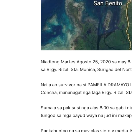
Niadtong Martes Agosto 25, 2020 sa may 8:
sa Brgy. Rizal, Sta. Monica, Surigao del No
Naila an survivor na si PAMFILA DRAMAYO LE
Concha, mananagat nga taga Brgy. Rizal, Sta
Sumala sa pakisusi nga alas 8:00 sa gabii n
tungod sa mga bayud waya na jud ini makap
Pagkabuntag na sa may alas siete y media,