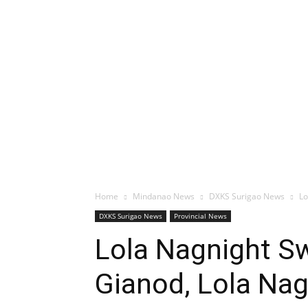
Home
Mindanao News
DXKS Surigao News
Lo
DXKS Surigao News
Provincial News
Lola Nagnight 
Gianod, Lola Na