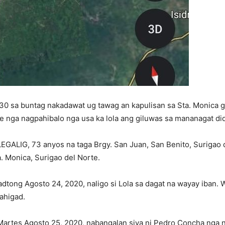
30 sa buntag nakadawat ug tawag an kapulisan sa Sta. Monica g
rte nga nagpahibalo nga usa ka lola ang giluwas sa mananagat di
GALIG, 73 anyos na taga Brgy. San Juan, San Benito, Surigao 
. Monica, Surigao del Norte.
iadtong Agosto 24, 2020, naligo si Lola sa dagat na wayay iban. 
ahigad.
 Martes Agosto 25, 2020, nabangalan siya ni Pedro Concha nga 