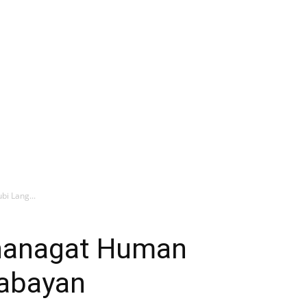
i Lang...
nanagat Human
iabayan