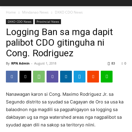
Home
Mindanao News
DXKO CDO News
DXKO CDO News
Provincial News
Logging Ban sa mga dapit
palibot CDO gitinguha ni
Cong. Rodriguez
By
RPN Admin
-
August 1, 2018
83
0
Nanawagan karon si Cong. Maximo Rodriguez Jr. sa
Segundo distrito sa syudad sa Cagayan de Oro sa usa ka
balaodnon nga magdili sa pagpahigayon sa logging sa
dakbayan ug sa mga watershed areas nga nagpalibot sa
syudad apan dili na sakop sa teritoryo niini.