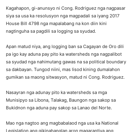
Kagahapon, gi-anunsyo ni Cong. Rodriguez nga nagpasar
siya sa usa ka resolusyon nga magpadali sa iyang 2017
House Bill 4798 nga mapalabang na kon diin kini
nagtinguha sa pagdili sa logging sa syudad.
Apan matud niya, ang logging ban sa Cagayan de Oro dili
pa igo kay aduna pay pito ka watersheds nga nagpalibot
sa syudad nga nahimutang gawas na sa political boundary
sa dakbayan. Tungod niini, mas lisod kining dumalahon
gumikan sa maong sitwasyon, matud ni Cong. Rodriguez.
Nasayran nga adunay pito ka watersheds sa mga
Munisipyo sa Libona, Talakag, Baungon nga sakop sa
Bukidnon nga aduna pay sakop sa Lanao del Norte.
Mao nga nagtoo ang magbabalaod nga usa ka National
Legislation ang gikinahanglan aron magarantiya ang