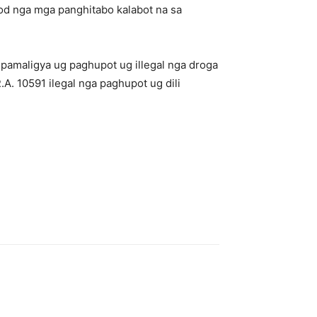
od nga mga panghitabo kalabot na sa
pamaligya ug paghupot ug illegal nga droga
A. 10591 ilegal nga paghupot ug dili