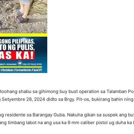
toohang shabu sa gihimong buy bust operation sa Talamban Po
 Setyembre 28, 2024 didto sa Brgy. Pit-os, bukirang bahin nin
 ug residente sa Barangay Guba. Nakuha gikan sa suspek ang b
g timbang labot na ang usa ka 9 mm caliber pistol ug duha ka 