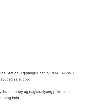
lice Station 8 gipanguluhan ni PMAJ ALVINO
g syudad sa sugbo.
uy-bust money ug nagkadaiyang pakete sa
buhing bala.