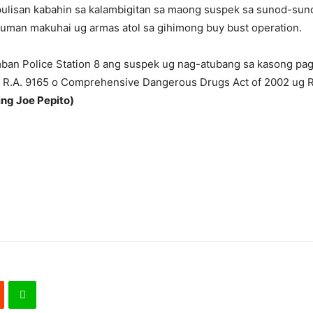
ulisan kabahin sa kalambigitan sa maong suspek sa sunod-sun
human makuhai ug armas atol sa gihimong buy bust operation.
ban Police Station 8 ang suspek ug nag-atubang sa kasong pag
 of R.A. 9165 o Comprehensive Dangerous Drugs Act of 2002 ug R.
ng Joe Pepito)