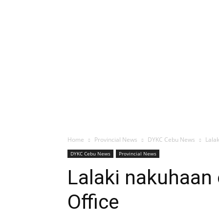
Home
Provincial News
DYKC Cebu News
Lala
DYKC Cebu News
Provincial News
Lalaki nakuhaan 
Office