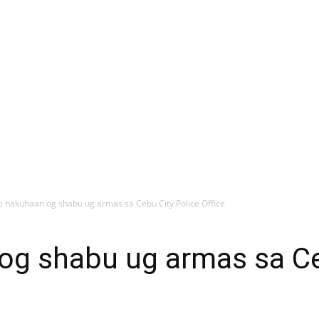
ki nakuhaan og shabu ug armas sa Cebu City Police Office
og shabu ug armas sa Ce