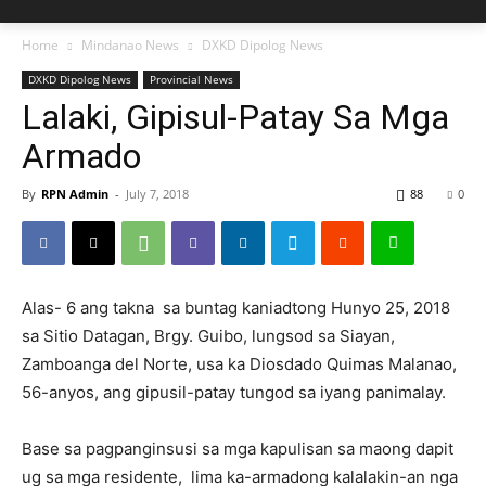
Home
Mindanao News
DXKD Dipolog News
DXKD Dipolog News
Provincial News
Lalaki, Gipisul-Patay Sa Mga
Armado
By
RPN Admin
-
July 7, 2018
88
0
Alas- 6 ang takna sa buntag kaniadtong Hunyo 25, 2018
sa Sitio Datagan, Brgy. Guibo, lungsod sa Siayan,
Zamboanga del Norte, usa ka Diosdado Quimas Malanao,
56-anyos, ang gipusil-patay tungod sa iyang panimalay.
Base sa pagpanginsusi sa mga kapulisan sa maong dapit
ug sa mga residente, lima ka-armadong kalalakin-an nga