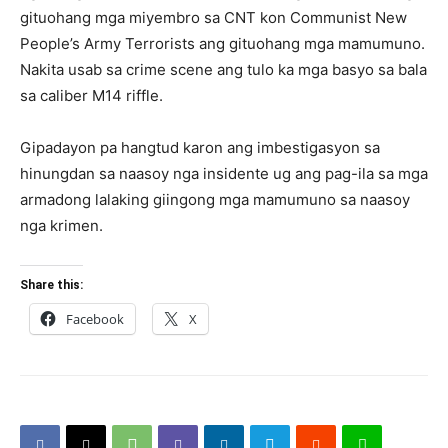
gituohang mga miyembro sa CNT kon Communist New
People’s Army Terrorists ang gituohang mga mamumuno.
Nakita usab sa crime scene ang tulo ka mga basyo sa bala
sa caliber M14 riffle.
Gipadayon pa hangtud karon ang imbestigasyon sa
hinungdan sa naasoy nga insidente ug ang pag-ila sa mga
armadong lalaking giingong mga mamumuno sa naasoy
nga krimen.
Share this:
Facebook
X