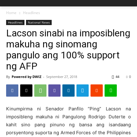
Home
Headlines
Headlines
National News
Lacson sinabi na imposibleng
makuha ng sinomang
pangulo ang 100% support
ng AFP
By
Powered by DWIZ
-
September 27, 2018
44
0
Kinumpirma ni Senador Panfilo “Ping” Lacson na
imposibleng makuha ni Pangulong Rodrigo Duterte o
kahit sino pang pinuno ng bansa ang isandaang
porsyentong suporta ng Armed Forces of the Philippines