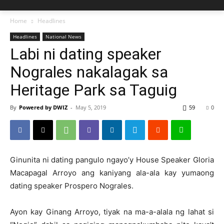
Home
Headlines
Headlines
National News
Labi ni dating speaker
Nograles nakalagak sa
Heritage Park sa Taguig
By
Powered by DWIZ
-
May 5, 2019
59
0
Ginunita ni dating pangulo ngayo’y House Speaker Gloria
Macapagal Arroyo ang kaniyang ala-ala kay yumaong
dating speaker Prospero Nograles.
Ayon kay Ginang Arroyo, tiyak na ma-a-alala ng lahat si