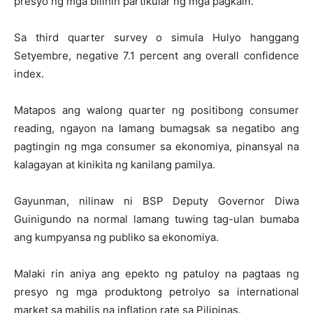
presyo ng mga bilihin partikular ng mga pagkain.
Sa third quarter survey o simula Hulyo hanggang
Setyembre, negative 7.1 percent ang overall confidence
index.
Matapos ang walong quarter ng positibong consumer
reading, ngayon na lamang bumagsak sa negatibo ang
pagtingin ng mga consumer sa ekonomiya, pinansyal na
kalagayan at kinikita ng kanilang pamilya.
Gayunman, nilinaw ni BSP Deputy Governor Diwa
Guinigundo na normal lamang tuwing tag-ulan bumaba
ang kumpyansa ng publiko sa ekonomiya.
Malaki rin aniya ang epekto ng patuloy na pagtaas ng
presyo ng mga produktong petrolyo sa international
market sa mabilis na inflation rate sa Pilipinas.