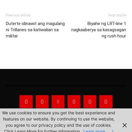
Previous article
Next article
Duterte idinawit ang magulang
Biyahe ng LRT-line 1
ni Trillanes sa katiwalian sa
nagkaaberya sa kasagsagan
militar
ng rush hour
We use cookies to ensure you get the best experience and
features on our website. By continuing to use the website,
About Us
Privacy Statement
Contact us
you agree to our privacy policy and the use of cookies.
Click Learn More for further information.
Learn more
I