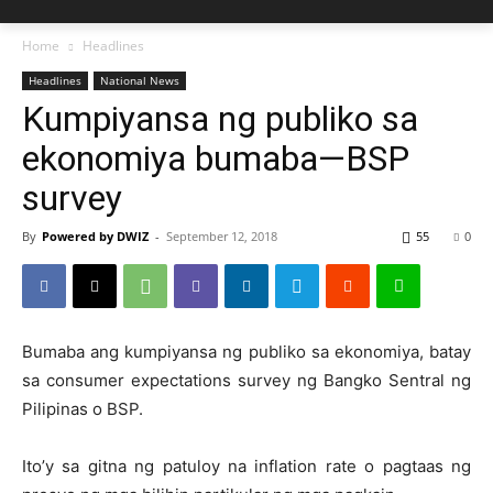
Home
Headlines
Headlines
National News
Kumpiyansa ng publiko sa
ekonomiya bumaba—BSP
survey
By
Powered by DWIZ
-
September 12, 2018
55
0
Bumaba ang kumpiyansa ng publiko sa ekonomiya, batay
sa consumer expectations survey ng Bangko Sentral ng
Pilipinas o BSP.
Ito’y sa gitna ng patuloy na inflation rate o pagtaas ng