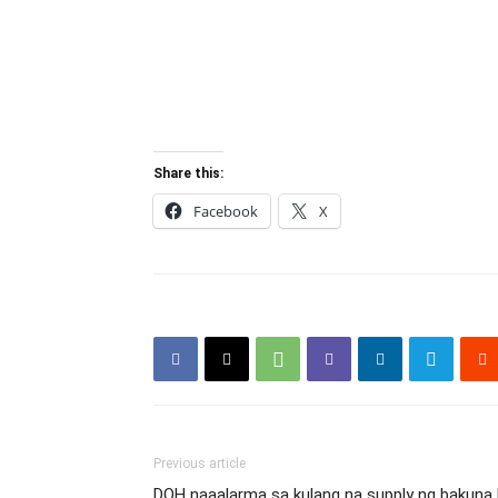
Share this:
Facebook
X
Previous article
DOH naaalarma sa kulang na supply ng bakuna 