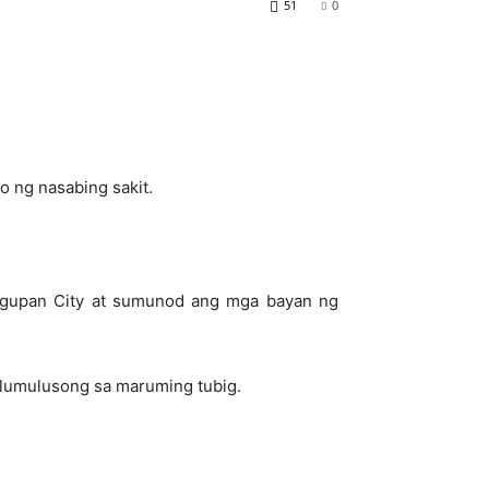
51
0
o ng nasabing sakit.
 Dagupan City at sumunod ang mga bayan ng
 lumulusong sa maruming tubig.