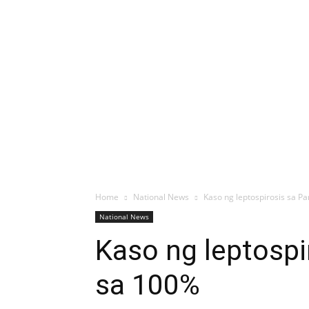
Home
National News
Kaso ng leptospirosis sa 
National News
Kaso ng leptosp
sa 100%