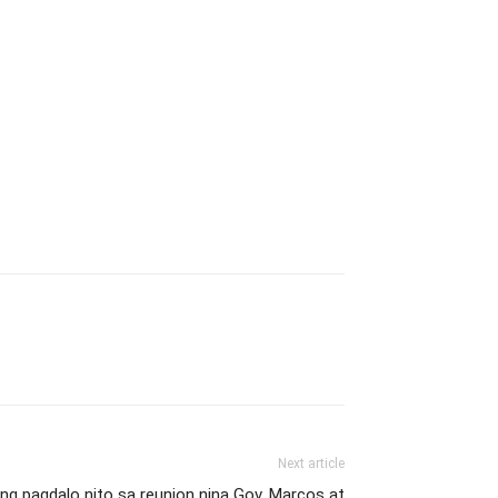
Next article
ang pagdalo nito sa reunion nina Gov. Marcos at