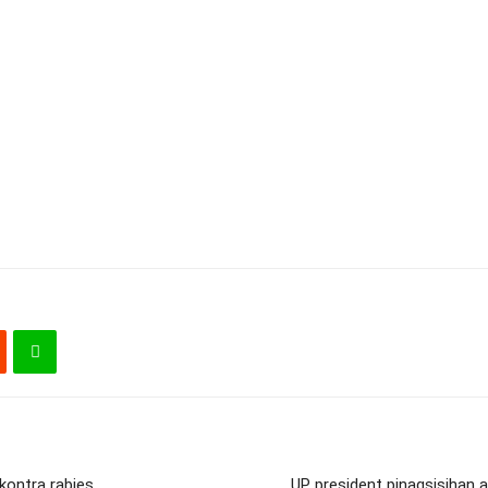
kontra rabies
UP president pinagsisihan 