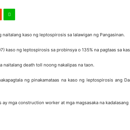
naitalang kaso ng leptospirosis sa lalawigan ng Pangasinan.
7) kaso ng leptospirosis sa probinsya o 135% na pagtaas sa kas
a naitalang death toll noong nakalipas na taon.
e, nakapagtala ng pinakamataas na kaso ng leptospirosis ang
s ay mga construction worker at mga magsasaka na kadalasang