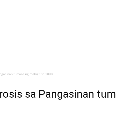
Pangasinan tumaas ng mahigit sa 100%
irosis sa Pangasinan tum