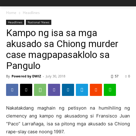
Home
Headlines
Headlines
National News
Kampo ng isa sa mga
akusado sa Chiong murder
case magpapasaklolo sa
Pangulo
By
Powered by DWIZ
-
July 30, 2018
57
0
Nakatakdang maghain ng petisyon na humihiling ng
clemency ang kampo ng akusadong si Fransisco Juan
“Paco” Larrañaga, isa sa pitong mga akusado sa Chiong
rape-slay case noong 1997.