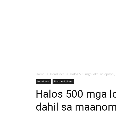
Home
Headlines
Halos 500 mga lokal na opisyal,
Headlines
National News
Halos 500 mga lok
dahil sa maano