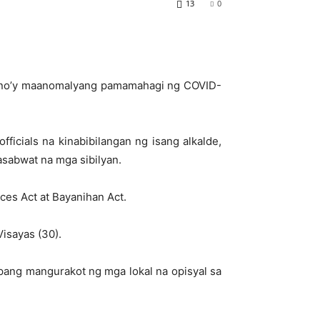
13
0
umano’y maanomalyang pamamahagi ng COVID-
ficials na kinabibilangan ng isang alkalde,
kasabwat na mga sibilyan.
ces Act at Bayanihan Act.
isayas (30).
pang mangurakot ng mga lokal na opisyal sa