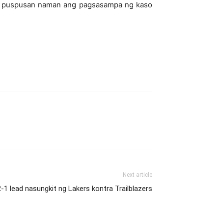
P), puspusan naman ang pagsasampa ng kaso
Next article
2-1 lead nasungkit ng Lakers kontra Trailblazers