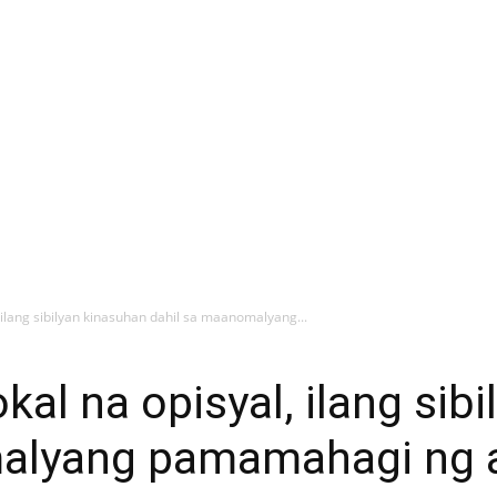
 ilang sibilyan kinasuhan dahil sa maanomalyang...
al na opisyal, ilang sib
malyang pamamahagi ng 