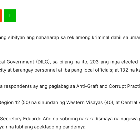
ilang sibilyan ang nahaharap sa reklamong kriminal dahil sa 
al Government (DILG), sa bilang na ito, 203 ang mga elected of
ity at barangay personnel at iba pang local officials; at 132 na 
 respondents ay ang paglabag sa Anti-Graft and Corrupt Practi
ion 12 (50) na sinundan ng Western Visayas (40), at Central V
or Secretary Eduardo Año na sobrang nakakadismaya na nagawa 
ayan na lubhang apektado ng pandemya.