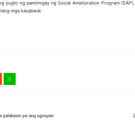
ang yugto ng pamimigay ng Social Amelioration Program (SA
nilang mga kasabwat.
a palakasin pa ang ugnayan