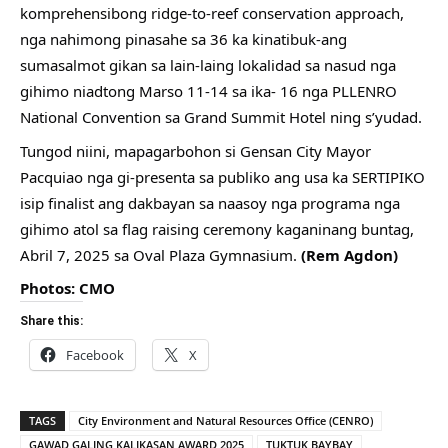
komprehensibong ridge-to-reef conservation approach, 
nga nahimong pinasahe sa 36 ka kinatibuk-ang 
sumasalmot gikan sa lain-laing lokalidad sa nasud nga 
gihimo niadtong Marso 11-14 sa ika- 16 nga PLLENRO 
National Convention sa Grand Summit Hotel ning s’yudad.
Tungod niini, mapagarbohon si Gensan City Mayor 
Pacquiao nga gi-presenta sa publiko ang usa ka SERTIPIKO 
isip finalist ang dakbayan sa naasoy nga programa nga 
gihimo atol sa flag raising ceremony kaganinang buntag, 
Abril 7, 2025 sa Oval Plaza Gymnasium. 
(Rem Agdon)
Photos: CMO
Share this:
Facebook
X
TAGS
City Environment and Natural Resources Office (CENRO)
GAWAD GALING KALIKASAN AWARD 2025
TUKTUK BAYBAY