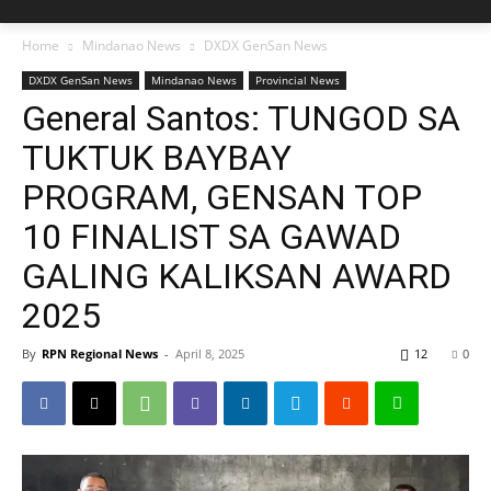
Home
Mindanao News
DXDX GenSan News
DXDX GenSan News
Mindanao News
Provincial News
General Santos: TUNGOD SA
TUKTUK BAYBAY
PROGRAM, GENSAN TOP
10 FINALIST SA GAWAD
GALING KALIKSAN AWARD
2025
By
RPN Regional News
-
April 8, 2025
12
0