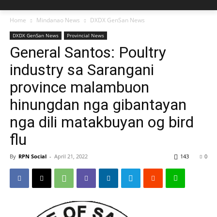
Home
Mindanao News
DXDX GenSan News
DXDX GenSan News
Provincial News
General Santos: Poultry
industry sa Sarangani
province malambuon
hinungdan nga gibantayan
nga dili matakbuyan og bird
flu
By
RPN Social
-
April 21, 2022
143
0