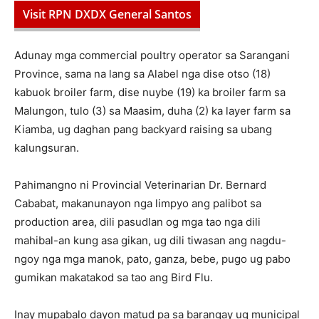
Visit RPN DXDX General Santos
Adunay mga commercial poultry operator sa Sarangani
Province, sama na lang sa Alabel nga dise otso (18)
kabuok broiler farm, dise nuybe (19) ka broiler farm sa
Malungon, tulo (3) sa Maasim, duha (2) ka layer farm sa
Kiamba, ug daghan pang backyard raising sa ubang
kalungsuran.
Pahimangno ni Provincial Veterinarian Dr. Bernard
Cababat, makanunayon nga limpyo ang palibot sa
production area, dili pasudlan og mga tao nga dili
mahibal-an kung asa gikan, ug dili tiwasan ang nagdu-
ngoy nga mga manok, pato, ganza, bebe, pugo ug pabo
gumikan makatakod sa tao ang Bird Flu.
Inay mupabalo dayon matud pa sa barangay ug municipal