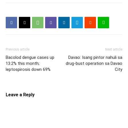
Previous article
Next article
Bacolod dengue cases up
Davao: Isang pintor nahuli sa
13.2% this month;
drug-bust operation sa Davao
leptospirosis down 69%
City
Leave a Reply