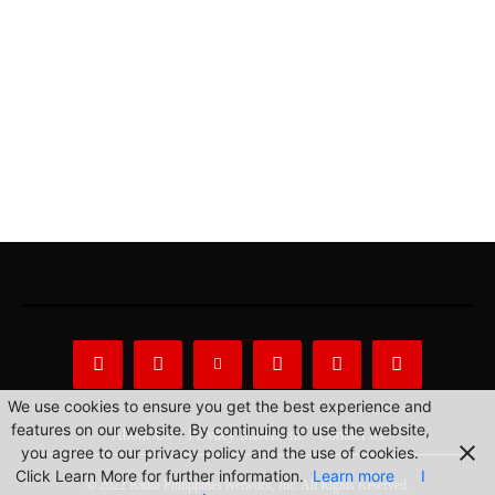
We use cookies to ensure you get the best experience and
features on our website. By continuing to use the website,
About Us
Privacy Statement
Contact us
you agree to our privacy policy and the use of cookies.
Click Learn More for further information.
Learn more
I
© 2022 Radio Philippines Network, Inc. All Rights Reserved.