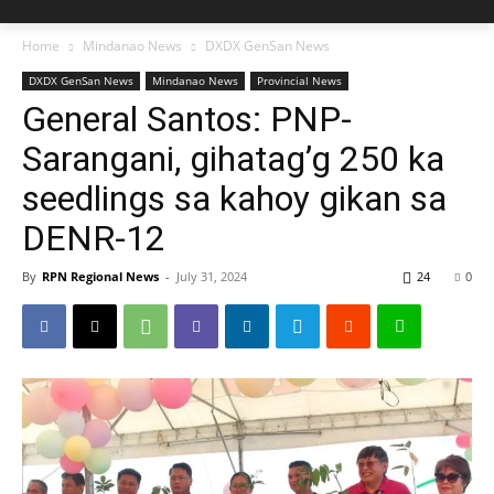
Home
Mindanao News
DXDX GenSan News
DXDX GenSan News
Mindanao News
Provincial News
General Santos: PNP-
Sarangani, gihatag’g 250 ka
seedlings sa kahoy gikan sa
DENR-12
By
RPN Regional News
-
July 31, 2024
24
0