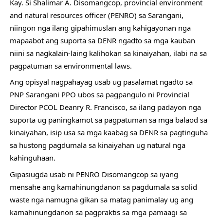
Kay. Si Shalimar A. Disomangcop, provincial environment 
and natural resources officer (PENRO) sa Sarangani, 
niingon nga ilang gipahimuslan ang kahigayonan nga 
mapaabot ang suporta sa DENR ngadto sa mga kauban 
niini sa nagkalain-laing kalihokan sa kinaiyahan, ilabi na sa 
pagpatuman sa environmental laws.
Ang opisyal nagpahayag usab ug pasalamat ngadto sa 
PNP Sarangani PPO ubos sa pagpangulo ni Provincial 
Director PCOL Deanry R. Francisco, sa ilang padayon nga 
suporta ug paningkamot sa pagpatuman sa mga balaod sa 
kinaiyahan, isip usa sa mga kaabag sa DENR sa pagtinguha 
sa hustong pagdumala sa kinaiyahan ug natural nga 
kahinguhaan.
Gipasiugda usab ni PENRO Disomangcop sa iyang 
mensahe ang kamahinungdanon sa pagdumala sa solid 
waste nga namugna gikan sa matag panimalay ug ang 
kamahinungdanon sa pagpraktis sa mga pamaagi sa 