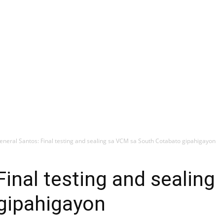
eneral Santos: Final testing and sealing sa VCM sa South Cotabato gipahigayon
Final testing and sealin
gipahigayon