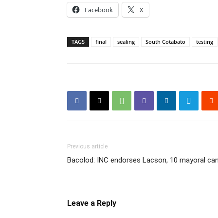
Facebook
X
TAGS
final
sealing
South Cotabato
testing
Previous article
Bacolod: INC endorses Lacson, 10 mayoral ca
Leave a Reply