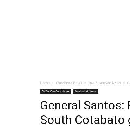
Home
Mindanao News
DXDX GenSan News
G
DXDX GenSan News
Provincial News
General Santos: 
South Cotabato 