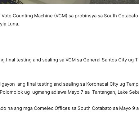
sa Vote Counting Machine (VCM) sa probinsya sa South Cotabato
yla Luna.
ng final testing and sealing sa VCM sa General Santos City ug 
gayon ang final testing and sealing sa Koronadal City ug Tam
ug Polomolok ug ugmang adlawa Mayo 7 sa Tantangan, Lake Sebu
rado na ang mga Comelec Offices sa South Cotabato sa Mayo 9 al