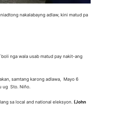
 niadtong nakalabayng adlaw, kini matud pa
T`boli nga wala usab matud pay nakit-ang
pakan, samtang karong adlawa, Mayo 6
 ug Sto. Niño.
ang sa local and national eleksyon.
(John