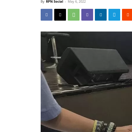
By
RPN Social
-
May 6, 2022