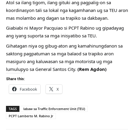
Atol sa ilang tigom, ilang gituki ang pagpalig-on sa 
koordinasyon tali sa lokal nga kagamhanan ug sa TEU aron 
mas molambo ang dagan sa trapiko sa dakbayan.
Giabiabi ni Mayor Pacquiao si PCPT Rabino ug gipadayag 
ang iyang suporta sa mga inisyatibo sa TEU.
Gihatagan niya og gibug-aton ang kamahinungdanon sa 
saktong pagpatuman sa mga balaod sa trapiko aron 
masiguro ang kaluwasan sa mga motorista ug mga 
lumulupyo sa General Santos City. 
(Rem Agdon)
Share this:
Facebook
X
TAGS
labaw sa Traffic Enforcement Unit (TEU)
PCPT Lamberto M. Rabino Jr