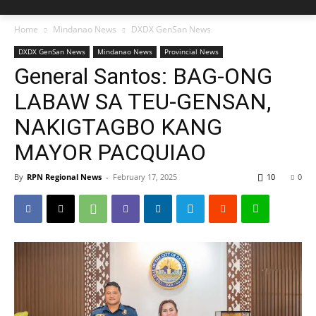
Home
Mindanao News
DXDX GenSan News
DXDX GenSan News
Mindanao News
Provincial News
General Santos: BAG-ONG
LABAW SA TEU-GENSAN,
NAKIGTAGBO KANG
MAYOR PACQUIAO
By
RPN Regional News
-
February 17, 2025
10
0