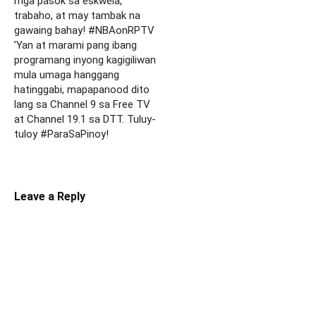
mga pasok sa eskwela,
trabaho, at may tambak na
gawaing bahay! #NBAonRPTV
’Yan at marami pang ibang
programang inyong kagigiliwan
mula umaga hanggang
hatinggabi, mapapanood dito
lang sa Channel 9 sa Free TV
at Channel 19.1 sa DTT. Tuluy-
tuloy #ParaSaPinoy!
Leave a Reply