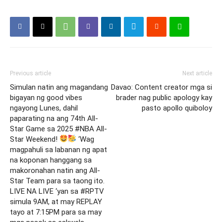
Previous article
Next article
Simulan natin ang magandang
Davao: Content creator mga si
bigayan ng good vibes
brader nag public apology kay
ngayong Lunes, dahil
pasto apollo quiboloy
paparating na ang 74th All-
Star Game sa 2025 #NBA All-
Star Weekend!
‘Wag
magpahuli sa labanan ng apat
na koponan hanggang sa
makoronahan natin ang All-
Star Team para sa taong ito.
LIVE NA LIVE ‘yan sa #RPTV
simula 9AM, at may REPLAY
tayo at 7:15PM para sa may