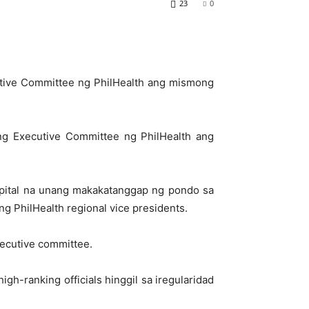
23
0
utive Committee ng PhilHealth ang mismong
ng Executive Committee ng PhilHealth ang
spital na unang makakatanggap ng pondo sa
g PhilHealth regional vice presidents.
xecutive committee.
gh-ranking officials hinggil sa iregularidad