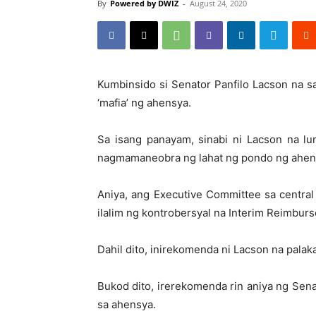
By
Powered by DWIZ
-
August 24, 2020
Kumbinsido si Senator Panfilo Lacson na 
‘mafia’ ng ahensya.
Sa isang panayam, sinabi ni Lacson na l
nagmamaneobra ng lahat ng pondo ng ahens
Aniya, ang Executive Committee sa centra
ilalim ng kontrobersyal na Interim Reimbur
Dahil dito, inirekomenda ni Lacson na pala
Bukod dito, irerekomenda rin aniya ng Senad
sa ahensya.