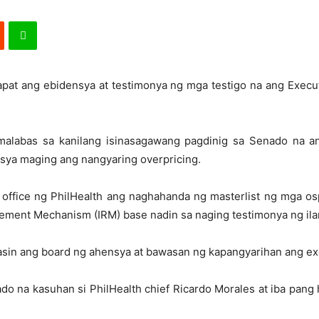
sapat ang ebidensya at testimonya ng mga testigo na ang Exec
umalabas sa kanilang isinasagawang pagdinig sa Senado na a
ya maging ang nangyaring overpricing.
l office ng PhilHealth ang naghahanda ng masterlist ng mga o
sement Mechanism (IRM) base nadin sa naging testimonya ng ilan
kasin ang board ng ahensya at bawasan ng kapangyarihan ang e
o na kasuhan si PhilHealth chief Ricardo Morales at iba pang hi