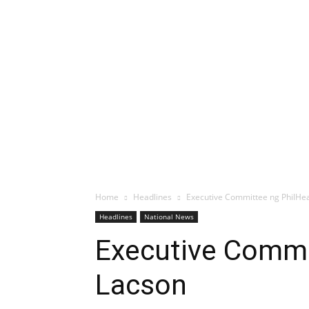
Home
Headlines
Executive Committee ng PhilHea
Headlines
National News
Executive Commit
Lacson