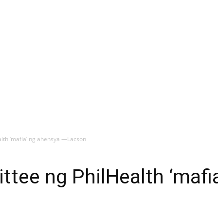
lth ‘mafia’ ng ahensya —Lacson
tee ng PhilHealth ‘mafi