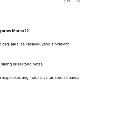
25
0
 araw Marso 12
.
g pag-aaral sa kasalukuyang sitwasyon
 silang eksaktong petsa.
 mapalakas ang industriya turismo sa bansa