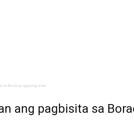
ita sa Boracay ngayong araw
ban ang pagbisita sa Bor