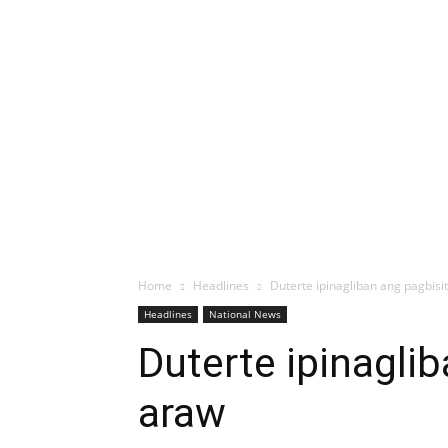
Home
Headlines
Duterte ipinagliban ang pagbis
Headlines
National News
Duterte ipinagli
araw