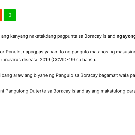
e ang kanyang nakatakdang pagpunta sa Boracay island
ngayong
or Panelo, napagpasiyahan ito ng pangulo matapos ng masusin
onavirus disease 2019 (COVID-19) sa bansa.
a ibang araw ang biyahe ng Pangulo sa Boracay bagama’t wala pa
ni Pangulong Duterte sa Boracay island ay ang makatulong para