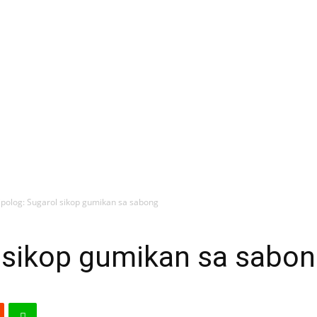
ipolog: Sugarol sikop gumikan sa sabong
l sikop gumikan sa sabo