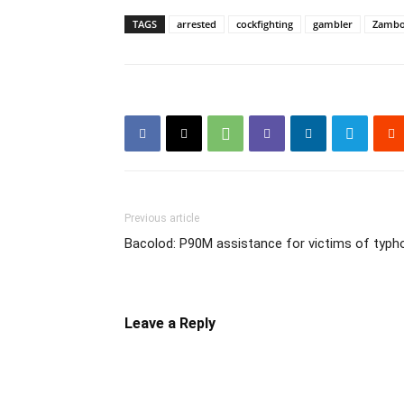
TAGS
arrested
cockfighting
gambler
Zambo
Previous article
Bacolod: P90M assistance for victims of typh
Leave a Reply