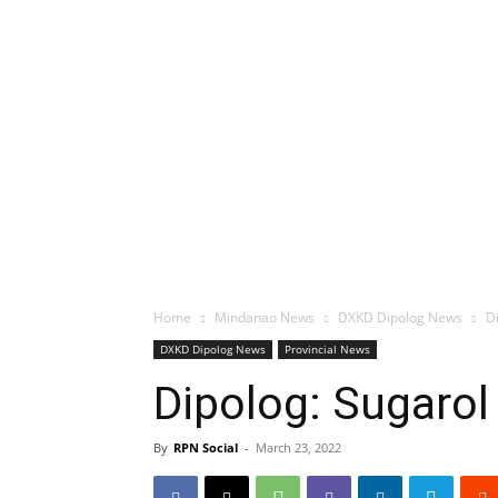
Home
Mindanao News
DXKD Dipolog News
D
DXKD Dipolog News
Provincial News
Dipolog: Sugaro
By
RPN Social
-
March 23, 2022