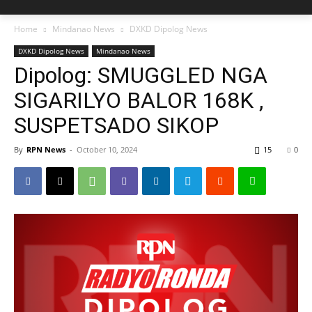
Home
Mindanao News
DXKD Dipolog News
DXKD Dipolog News
Mindanao News
Dipolog: SMUGGLED NGA
SIGARILYO BALOR 168K ,
SUSPETSADO SIKOP
By
RPN News
-
October 10, 2024
15
0