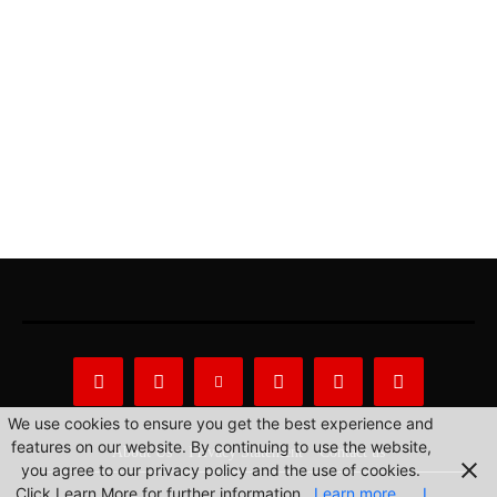
We use cookies to ensure you get the best experience and
features on our website. By continuing to use the website,
About Us
Privacy Statement
Contact us
you agree to our privacy policy and the use of cookies.
Click Learn More for further information.
Learn more
I