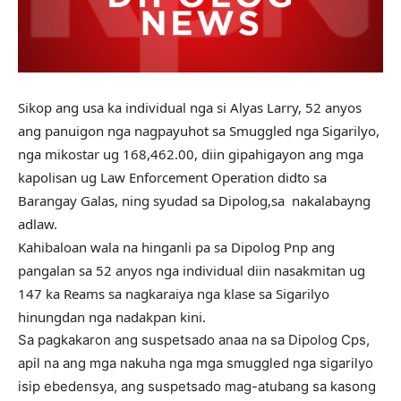
Sikop ang usa ka individual nga si Alyas Larry, 52 anyos
ang panuigon nga nagpayuhot sa Smuggled nga Sigarilyo,
nga mikostar ug 168,462.00, diin gipahigayon ang mga
kapolisan ug Law Enforcement Operation didto sa
Barangay Galas, ning syudad sa Dipolog,sa nakalabayng
adlaw.
Kahibaloan wala na hinganli pa sa Dipolog Pnp ang
pangalan sa 52 anyos nga individual diin nasakmitan ug
147 ka Reams sa nagkaraiya nga klase sa Sigarilyo
hinungdan nga nadakpan kini.
Sa pagkakaron ang suspetsado anaa na sa Dipolog Cps,
apil na ang mga nakuha nga mga smuggled nga sigarilyo
isip ebedensya, ang suspetsado mag-atubang sa kasong