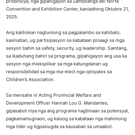
probinsiya, nga gipahigayon sa Zamboanga del Norte
Convention and Exhibition Center, kaniadtong Oktubre 21,
2025.
Ang kalihokan nagtumong sa pagpalambo sa kahibalo,
kasinatian, ug partisipasyon sa kabataan pinaagi sa mga
sesyon bahin sa safety, security, ug leadership. Samtang,
sa ikaduhang bahin sa programa, gipahigayon ang usa ka
sesyon nga mieksplikar sa mga katungdanan ug
responsibilidad sa mga ma-elect nga opisyales sa
Children’s Association.
Sa mensahe ni Acting Provincial Welfare and
Development Officer Hannah Lou G. Mandantes,
gipasabot niya nga ang programa nagtimaan sa potensyal,
pagkamamugnaon, ug kaisog sa kabataan nga mahimong
mga lider ug tigpasiugda sa kausaban sa umaabot.