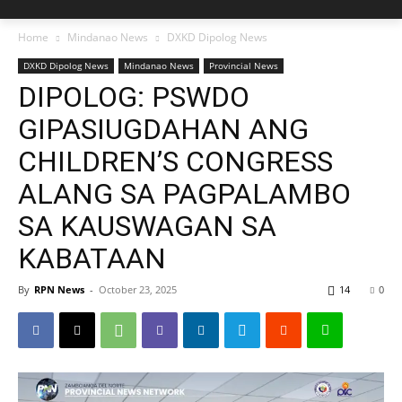
Home
Mindanao News
DXKD Dipolog News
DXKD Dipolog News
Mindanao News
Provincial News
DIPOLOG: PSWDO
GIPASIUGDAHAN ANG
CHILDREN’S CONGRESS
ALANG SA PAGPALAMBO
SA KAUSWAGAN SA
KABATAAN
By
RPN News
-
October 23, 2025
14
0